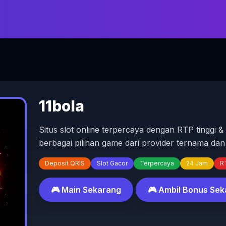
11bola
Situs slot online terpercaya dengan RTP tinggi & s
berbagai pilihan game dari provider ternama dan
Deposit QRIS
Slot Gacor
Terpercaya
24 Jam
R
🎮 Main Sekarang
🎮 Ambil Bonus Se