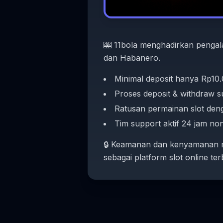
🎰 11bola menghadirkan pengala
dan Habanero.
Minimal deposit hanya Rp10
Proses deposit & withdraw s
Ratusan permainan slot den
Tim support aktif 24 jam no
🔒 Keamanan dan kenyamanan mem
sebagai platform slot online ter