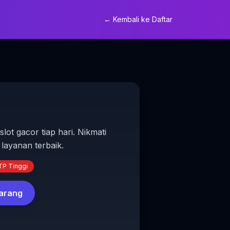
← Kembali ke Daftar
lot gacor tiap hari. Nikmati
 layanan terbaik.
TP Tinggi
karang