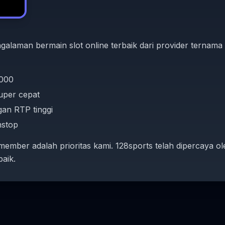
alaman bermain slot online terbaik dari provider ternama 
.000
uper cepat
gan RTP tinggi
nstop
ber adalah prioritas kami. 128sports telah dipercaya ole
baik.