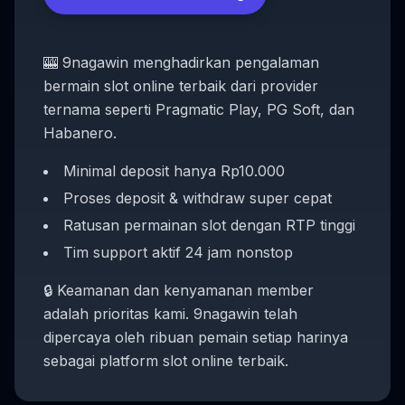
🎰 9nagawin menghadirkan pengalaman
bermain slot online terbaik dari provider
ternama seperti Pragmatic Play, PG Soft, dan
Habanero.
Minimal deposit hanya Rp10.000
Proses deposit & withdraw super cepat
Ratusan permainan slot dengan RTP tinggi
Tim support aktif 24 jam nonstop
🔒 Keamanan dan kenyamanan member
adalah prioritas kami. 9nagawin telah
dipercaya oleh ribuan pemain setiap harinya
sebagai platform slot online terbaik.