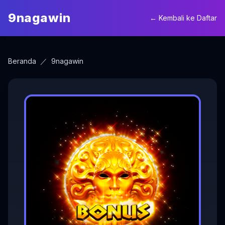
9nagawin
← Kembali ke Daftar
Beranda
／
9nagawin