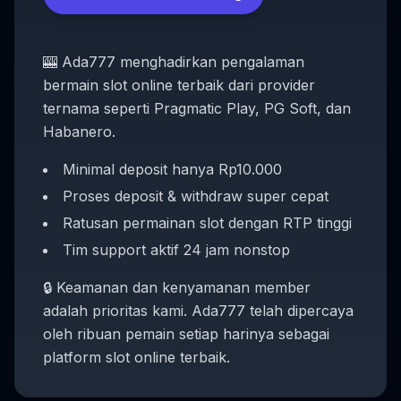
🎰 Ada777 menghadirkan pengalaman
bermain slot online terbaik dari provider
ternama seperti Pragmatic Play, PG Soft, dan
Habanero.
Minimal deposit hanya Rp10.000
Proses deposit & withdraw super cepat
Ratusan permainan slot dengan RTP tinggi
Tim support aktif 24 jam nonstop
🔒 Keamanan dan kenyamanan member
adalah prioritas kami. Ada777 telah dipercaya
oleh ribuan pemain setiap harinya sebagai
platform slot online terbaik.