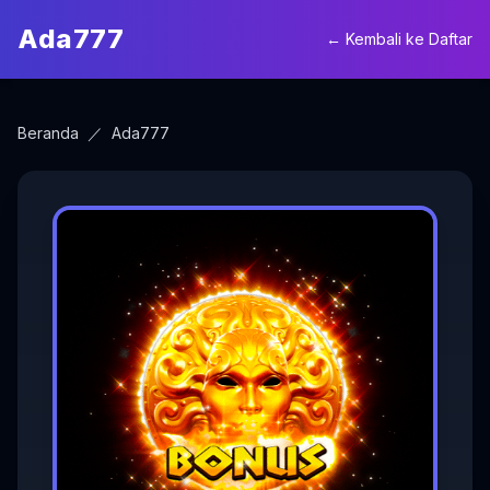
Ada777
← Kembali ke Daftar
Beranda
／
Ada777