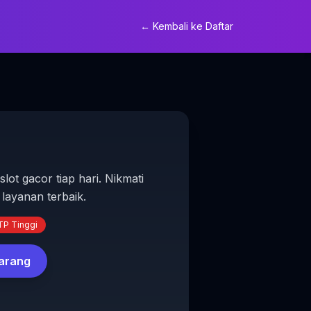
← Kembali ke Daftar
lot gacor tiap hari. Nikmati
 layanan terbaik.
TP Tinggi
karang