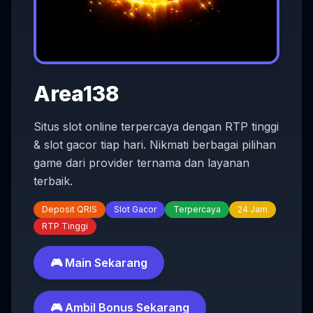
Area138
Situs slot online terpercaya dengan RTP tinggi
& slot gacor tiap hari. Nikmati berbagai pilihan
game dari provider ternama dan layanan
terbaik.
Deposit QRIS
Slot Gacor
Terpercaya
24 Jam
RTP Tinggi
🎮 Main Sekarang
🎮 Ambil Bonus Sekarang