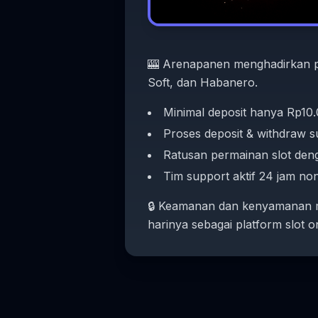
🎰 Arenapanen menghadirkan pen
Soft, dan Habanero.
Minimal deposit hanya Rp10
Proses deposit & withdraw s
Ratusan permainan slot den
Tim support aktif 24 jam no
🔒 Keamanan dan kenyamanan me
harinya sebagai platform slot on