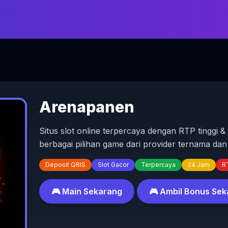
Arenapanen
Situs slot online terpercaya dengan RTP tinggi & s
berbagai pilihan game dari provider ternama dan
Deposit QRIS
Slot Gacor
Terpercaya
24 Jam
R
🎮 Main Sekarang
🎮 Ambil Bonus Se