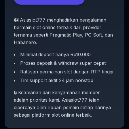
🎰 Asiaslot777 menghadirkan pengalaman
bermain slot online terbaik dari provider
ternama seperti Pragmatic Play, PG Soft, dan
Habanero.
Minimal deposit hanya Rp10.000
Proses deposit & withdraw super cepat
Ratusan permainan slot dengan RTP tinggi
Tim support aktif 24 jam nonstop
🔒 Keamanan dan kenyamanan member
adalah prioritas kami. Asiaslot777 telah
dipercaya oleh ribuan pemain setiap harinya
sebagai platform slot online terbaik.