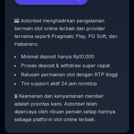
🎰 Astonbet menghadirkan pengalaman
bermain slot online terbaik dari provider
ternama seperti Pragmatic Play, PG Soft, dan
Habanero.
Minimal deposit hanya Rp10.000
Proses deposit & withdraw super cepat
Ratusan permainan slot dengan RTP tinggi
Tim support aktif 24 jam nonstop
🔒 Keamanan dan kenyamanan member
adalah prioritas kami. Astonbet telah
dipercaya oleh ribuan pemain setiap harinya
sebagai platform slot online terbaik.