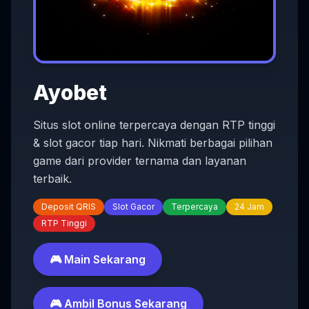
Ayobet
Situs slot online terpercaya dengan RTP tinggi
& slot gacor tiap hari. Nikmati berbagai pilihan
game dari provider ternama dan layanan
terbaik.
Deposit QRIS
Slot Gacor
Terpercaya
24 Jam
RTP Tinggi
🎮 Main Sekarang
🎮 Ambil Bonus Sekarang