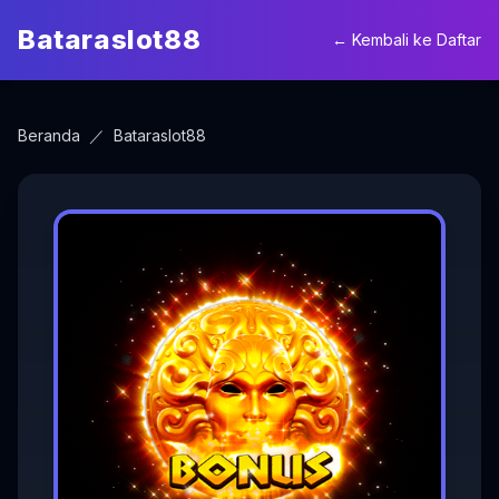
Bataraslot88
← Kembali ke Daftar
Beranda
／
Bataraslot88