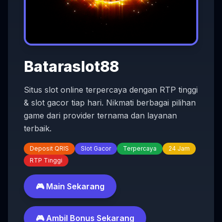
Bataraslot88
Situs slot online terpercaya dengan RTP tinggi
& slot gacor tiap hari. Nikmati berbagai pilihan
game dari provider ternama dan layanan
terbaik.
Deposit QRIS
Slot Gacor
Terpercaya
24 Jam
RTP Tinggi
🎮 Main Sekarang
🎮 Ambil Bonus Sekarang