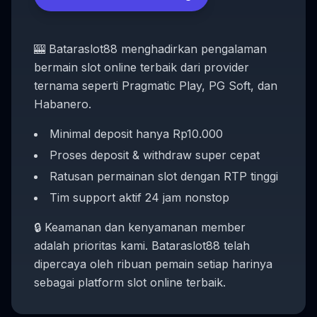
🎰 Bataraslot88 menghadirkan pengalaman
bermain slot online terbaik dari provider
ternama seperti Pragmatic Play, PG Soft, dan
Habanero.
Minimal deposit hanya Rp10.000
Proses deposit & withdraw super cepat
Ratusan permainan slot dengan RTP tinggi
Tim support aktif 24 jam nonstop
🔒 Keamanan dan kenyamanan member
adalah prioritas kami. Bataraslot88 telah
dipercaya oleh ribuan pemain setiap harinya
sebagai platform slot online terbaik.