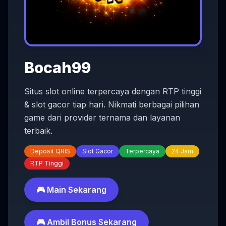
Bocah99
Situs slot online terpercaya dengan RTP tinggi
& slot gacor tiap hari. Nikmati berbagai pilihan
game dari provider ternama dan layanan
terbaik.
Deposit QRIS
Slot Gacor
Terpercaya
24 Jam
RTP Tinggi
🎮 Main Sekarang
🎮 Ambil Bonus Sekarang