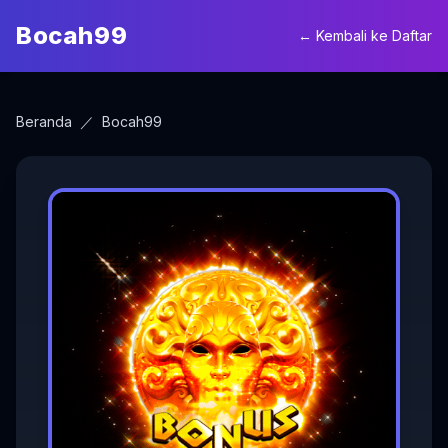
Bocah99
← Kembali ke Daftar
Beranda
／
Bocah99