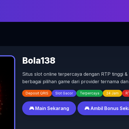
Bola138
Situs slot online terpercaya dengan RTP tinggi & s
berbagai pilihan game dari provider ternama dan
Deposit QRIS
Slot Gacor
Terpercaya
24 Jam
R
🎮 Main Sekarang
🎮 Ambil Bonus Se