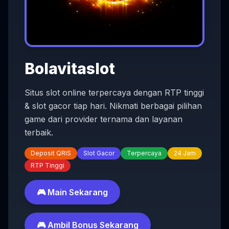
Bolavitaslot
Situs slot online terpercaya dengan RTP tinggi
& slot gacor tiap hari. Nikmati berbagai pilihan
game dari provider ternama dan layanan
terbaik.
Deposit QRIS
Slot Gacor
Terpercaya
24 Jam
RTP Tinggi
🎮 Main Sekarang
🎮 Ambil Bonus Sekarang