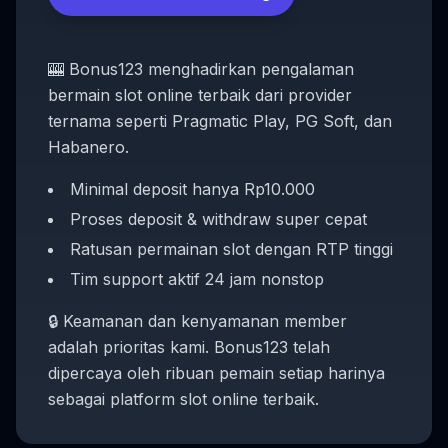
🎰 Bonus123 menghadirkan pengalaman
bermain slot online terbaik dari provider
ternama seperti Pragmatic Play, PG Soft, dan
Habanero.
Minimal deposit hanya Rp10.000
Proses deposit & withdraw super cepat
Ratusan permainan slot dengan RTP tinggi
Tim support aktif 24 jam nonstop
🔒 Keamanan dan kenyamanan member
adalah prioritas kami. Bonus123 telah
dipercaya oleh ribuan pemain setiap harinya
sebagai platform slot online terbaik.