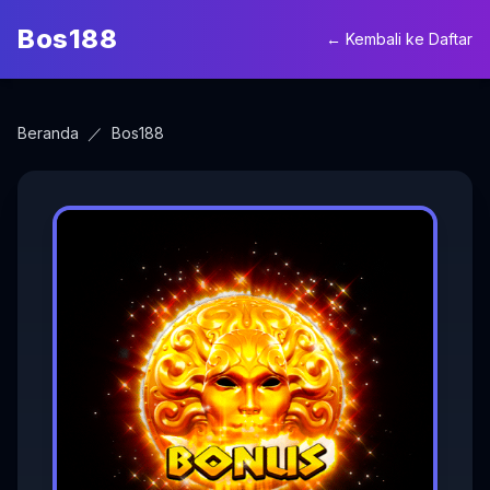
Bos188
← Kembali ke Daftar
Beranda
／
Bos188