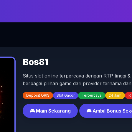
Bos81
Situs slot online terpercaya dengan RTP tinggi & s
berbagai pilihan game dari provider ternama dan
Deposit QRIS
Slot Gacor
Terpercaya
24 Jam
R
🎮 Main Sekarang
🎮 Ambil Bonus Se