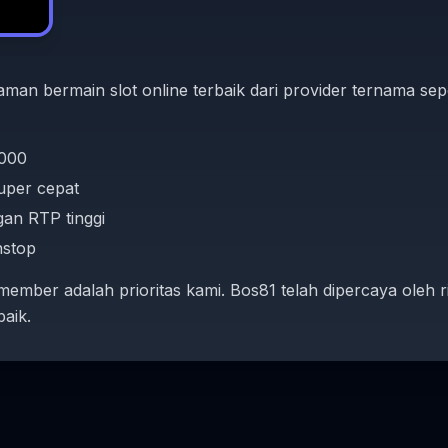
an bermain slot online terbaik dari provider ternama sepe
.000
uper cepat
gan RTP tinggi
nstop
mber adalah prioritas kami. Bos81 telah dipercaya oleh r
baik.