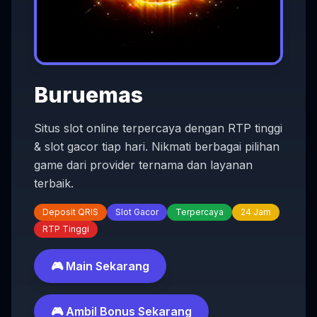
Buruemas
Situs slot online terpercaya dengan RTP tinggi
& slot gacor tiap hari. Nikmati berbagai pilihan
game dari provider ternama dan layanan
terbaik.
Deposit QRIS
Slot Gacor
Terpercaya
24 Jam
RTP Tinggi
🎮 Main Sekarang
🎮 Ambil Bonus Sekarang