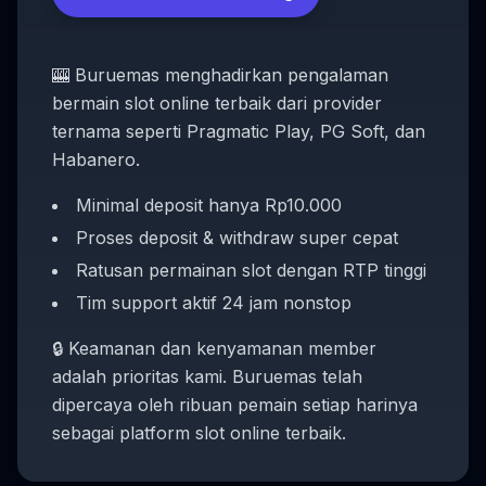
🎰 Buruemas menghadirkan pengalaman
bermain slot online terbaik dari provider
ternama seperti Pragmatic Play, PG Soft, dan
Habanero.
Minimal deposit hanya Rp10.000
Proses deposit & withdraw super cepat
Ratusan permainan slot dengan RTP tinggi
Tim support aktif 24 jam nonstop
🔒 Keamanan dan kenyamanan member
adalah prioritas kami. Buruemas telah
dipercaya oleh ribuan pemain setiap harinya
sebagai platform slot online terbaik.