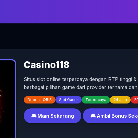
Casino118
Situs slot online terpercaya dengan RTP tinggi & s
berbagai pilihan game dari provider ternama dan
Deposit QRIS
Slot Gacor
Terpercaya
24 Jam
R
🎮 Main Sekarang
🎮 Ambil Bonus Se