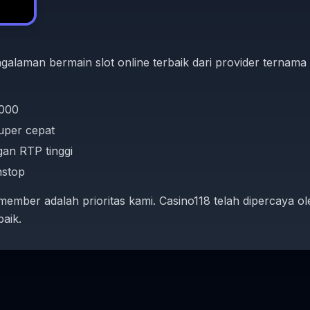
alaman bermain slot online terbaik dari provider ternama 
.000
uper cepat
gan RTP tinggi
nstop
ber adalah prioritas kami. Casino118 telah dipercaya ole
baik.