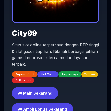
City99
Situs slot online terpercaya dengan RTP tinggi
& slot gacor tiap hari. Nikmati berbagai pilihan
game dari provider ternama dan layanan
terbaik.
Deposit QRIS
Slot Gacor
Terpercaya
24 Jam
RTP Tinggi
🎮 Main Sekarang
🎮 Ambil Bonus Sekarang