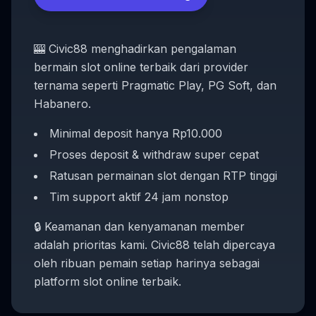
🎰 Civic88 menghadirkan pengalaman
bermain slot online terbaik dari provider
ternama seperti Pragmatic Play, PG Soft, dan
Habanero.
Minimal deposit hanya Rp10.000
Proses deposit & withdraw super cepat
Ratusan permainan slot dengan RTP tinggi
Tim support aktif 24 jam nonstop
🔒 Keamanan dan kenyamanan member
adalah prioritas kami. Civic88 telah dipercaya
oleh ribuan pemain setiap harinya sebagai
platform slot online terbaik.