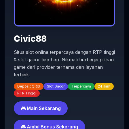
Civic88
Situs slot online terpercaya dengan RTP tinggi
& slot gacor tiap hari. Nikmati berbagai pilihan
game dari provider ternama dan layanan
terbaik.
Deposit QRIS
Slot Gacor
Terpercaya
24 Jam
RTP Tinggi
🎮 Main Sekarang
🎮 Ambil Bonus Sekarang