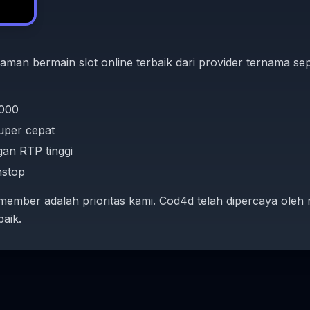
an bermain slot online terbaik dari provider ternama sepe
.000
uper cepat
gan RTP tinggi
nstop
mber adalah prioritas kami. Cod4d telah dipercaya oleh r
baik.