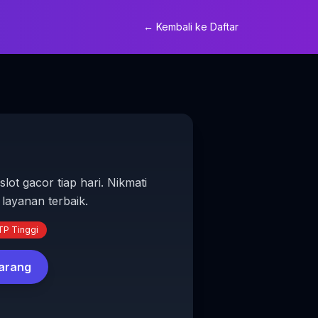
← Kembali ke Daftar
lot gacor tiap hari. Nikmati
 layanan terbaik.
TP Tinggi
karang