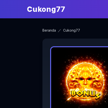
Cukong77
Beranda
／
Cukong77