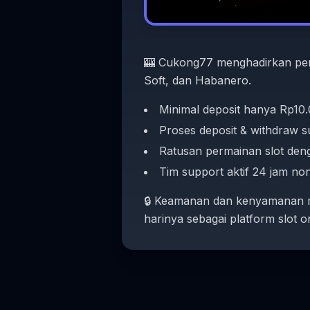
🎰 Cukong77 menghadirkan penga
Soft, dan Habanero.
Minimal deposit hanya Rp10
Proses deposit & withdraw s
Ratusan permainan slot den
Tim support aktif 24 jam no
🔒 Keamanan dan kenyamanan me
harinya sebagai platform slot on