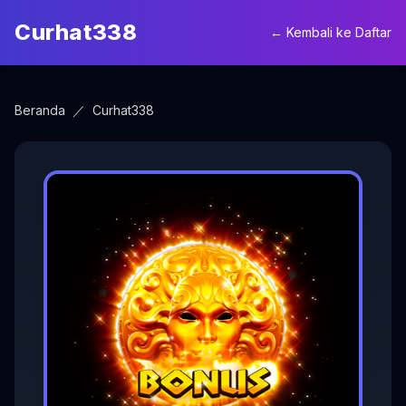
Curhat338
← Kembali ke Daftar
Beranda
／
Curhat338