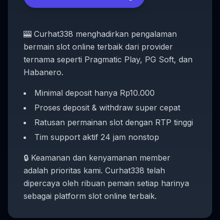
🎰 Curhat338 menghadirkan pengalaman
bermain slot online terbaik dari provider
ternama seperti Pragmatic Play, PG Soft, dan
Habanero.
Minimal deposit hanya Rp10.000
Proses deposit & withdraw super cepat
Ratusan permainan slot dengan RTP tinggi
Tim support aktif 24 jam nonstop
🔒 Keamanan dan kenyamanan member
adalah prioritas kami. Curhat338 telah
dipercaya oleh ribuan pemain setiap harinya
sebagai platform slot online terbaik.