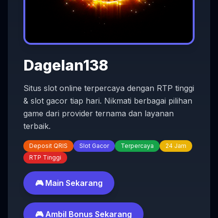
Dagelan138
Situs slot online terpercaya dengan RTP tinggi
& slot gacor tiap hari. Nikmati berbagai pilihan
game dari provider ternama dan layanan
terbaik.
Deposit QRIS
Slot Gacor
Terpercaya
24 Jam
RTP Tinggi
🎮 Main Sekarang
🎮 Ambil Bonus Sekarang