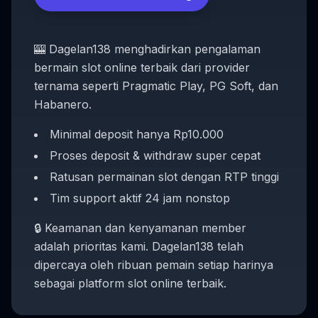
🎰 Dagelan138 menghadirkan pengalaman
bermain slot online terbaik dari provider
ternama seperti Pragmatic Play, PG Soft, dan
Habanero.
Minimal deposit hanya Rp10.000
Proses deposit & withdraw super cepat
Ratusan permainan slot dengan RTP tinggi
Tim support aktif 24 jam nonstop
🔒 Keamanan dan kenyamanan member
adalah prioritas kami. Dagelan138 telah
dipercaya oleh ribuan pemain setiap harinya
sebagai platform slot online terbaik.