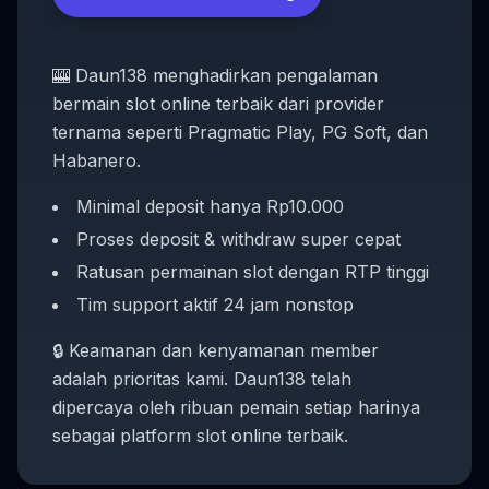
🎰 Daun138 menghadirkan pengalaman
bermain slot online terbaik dari provider
ternama seperti Pragmatic Play, PG Soft, dan
Habanero.
Minimal deposit hanya Rp10.000
Proses deposit & withdraw super cepat
Ratusan permainan slot dengan RTP tinggi
Tim support aktif 24 jam nonstop
🔒 Keamanan dan kenyamanan member
adalah prioritas kami. Daun138 telah
dipercaya oleh ribuan pemain setiap harinya
sebagai platform slot online terbaik.