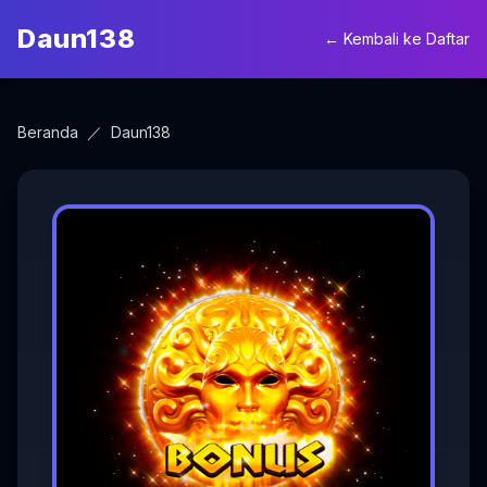
Daun138
← Kembali ke Daftar
Beranda
／
Daun138