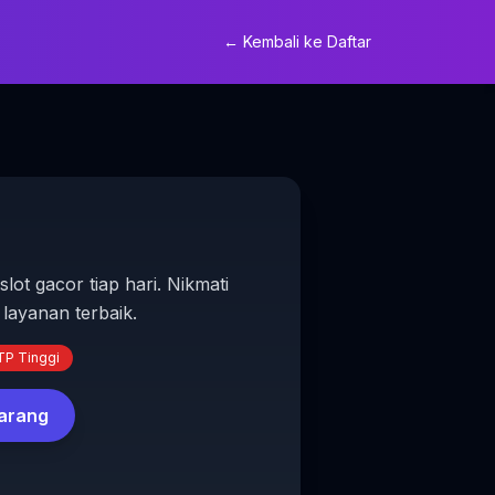
← Kembali ke Daftar
lot gacor tiap hari. Nikmati
 layanan terbaik.
TP Tinggi
karang