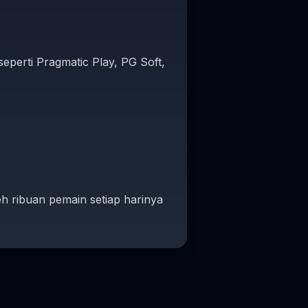
eperti Pragmatic Play, PG Soft,
h ribuan pemain setiap harinya