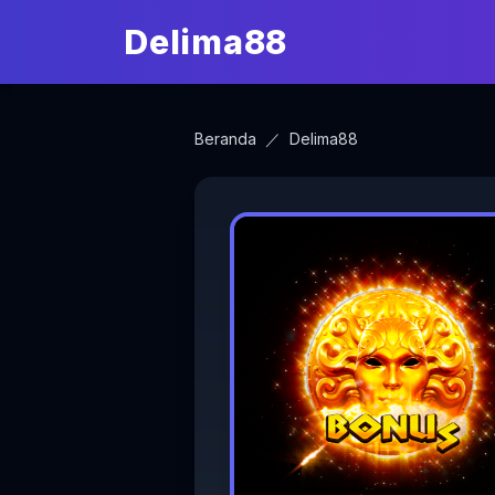
Delima88
Beranda
／
Delima88