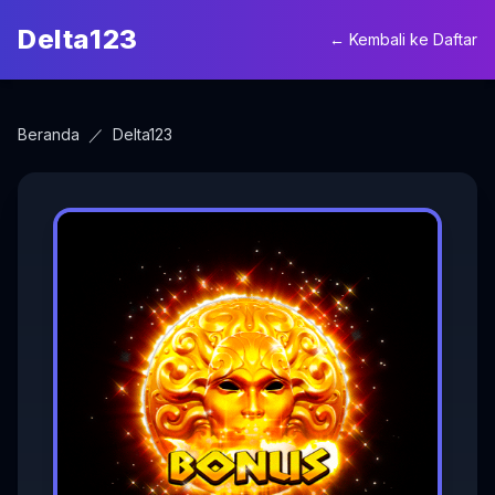
Delta123
← Kembali ke Daftar
Beranda
／
Delta123