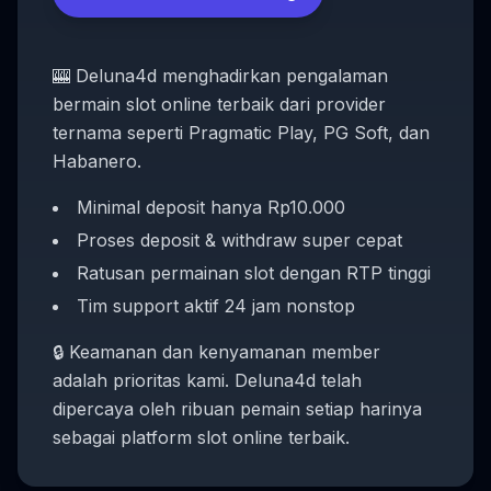
🎰 Deluna4d menghadirkan pengalaman
bermain slot online terbaik dari provider
ternama seperti Pragmatic Play, PG Soft, dan
Habanero.
Minimal deposit hanya Rp10.000
Proses deposit & withdraw super cepat
Ratusan permainan slot dengan RTP tinggi
Tim support aktif 24 jam nonstop
🔒 Keamanan dan kenyamanan member
adalah prioritas kami. Deluna4d telah
dipercaya oleh ribuan pemain setiap harinya
sebagai platform slot online terbaik.