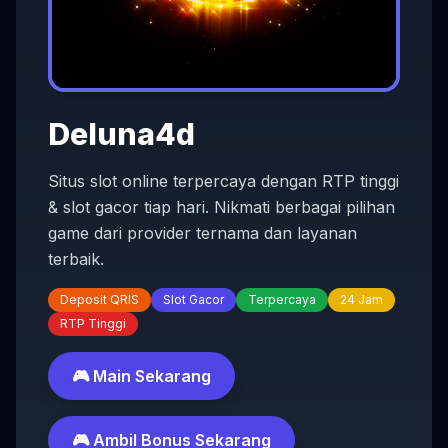
Deluna4d
Situs slot online terpercaya dengan RTP tinggi
& slot gacor tiap hari. Nikmati berbagai pilihan
game dari provider ternama dan layanan
terbaik.
Deposit QRIS
Slot Gacor
Terpercaya
24 Jam
RTP Tinggi
🎮 Main Sekarang
🎮 Ambil Bonus Sekarang