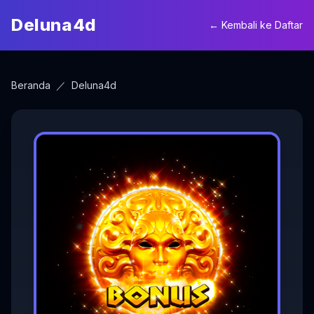
Deluna4d
← Kembali ke Daftar
Beranda
／
Deluna4d