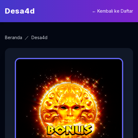
Desa4d
← Kembali ke Daftar
Beranda
／
Desa4d