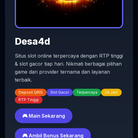
Desa4d
Situs slot online terpercaya dengan RTP tinggi
& slot gacor tiap hari. Nikmati berbagai pilihan
game dari provider ternama dan layanan
terbaik.
Deposit QRIS
Slot Gacor
Terpercaya
24 Jam
RTP Tinggi
🎮 Main Sekarang
🎮 Ambil Bonus Sekarang