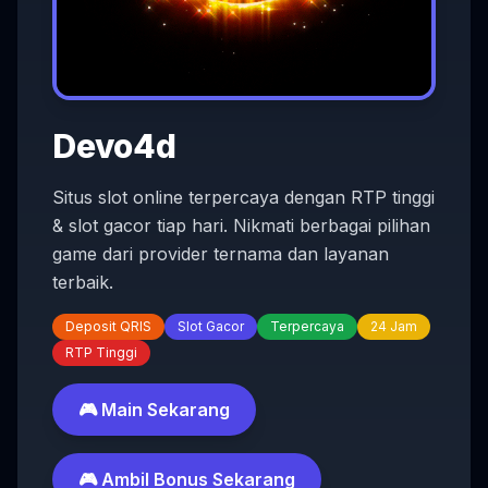
Devo4d
Situs slot online terpercaya dengan RTP tinggi
& slot gacor tiap hari. Nikmati berbagai pilihan
game dari provider ternama dan layanan
terbaik.
Deposit QRIS
Slot Gacor
Terpercaya
24 Jam
RTP Tinggi
🎮 Main Sekarang
🎮 Ambil Bonus Sekarang