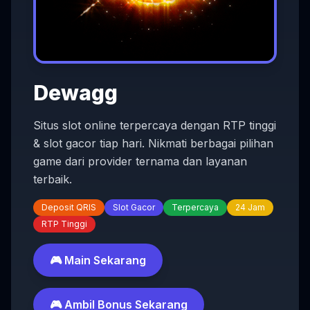
Dewagg
Situs slot online terpercaya dengan RTP tinggi
& slot gacor tiap hari. Nikmati berbagai pilihan
game dari provider ternama dan layanan
terbaik.
Deposit QRIS
Slot Gacor
Terpercaya
24 Jam
RTP Tinggi
🎮 Main Sekarang
🎮 Ambil Bonus Sekarang