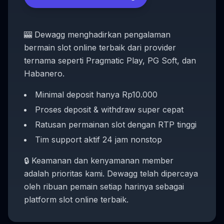
🎰 Dewagg menghadirkan pengalaman
bermain slot online terbaik dari provider
ternama seperti Pragmatic Play, PG Soft, dan
Habanero.
Minimal deposit hanya Rp10.000
Proses deposit & withdraw super cepat
Ratusan permainan slot dengan RTP tinggi
Tim support aktif 24 jam nonstop
🔒 Keamanan dan kenyamanan member
adalah prioritas kami. Dewagg telah dipercaya
oleh ribuan pemain setiap harinya sebagai
platform slot online terbaik.