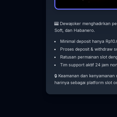
🎰 Dewajoker menghadirkan peng
Soft, dan Habanero.
Minimal deposit hanya Rp10
Proses deposit & withdraw s
Ratusan permainan slot den
Tim support aktif 24 jam no
🔒 Keamanan dan kenyamanan me
harinya sebagai platform slot on