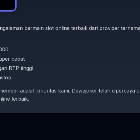
alaman bermain slot online terbaik dari provider ternama
.000
uper cepat
gan RTP tinggi
nstop
mber adalah prioritas kami. Dewajoker telah dipercaya ol
line terbaik.