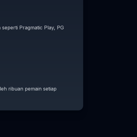
 seperti Pragmatic Play, PG
eh ribuan pemain setiap