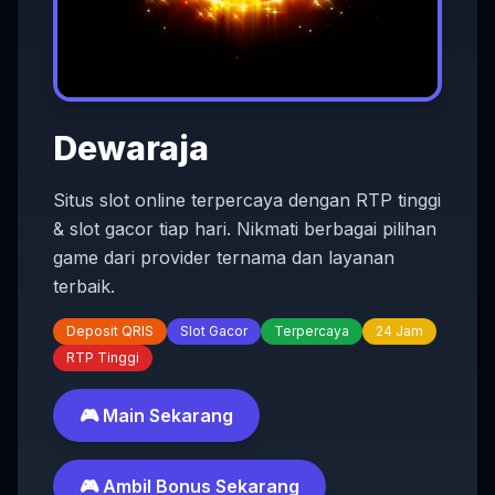
Dewaraja
Situs slot online terpercaya dengan RTP tinggi
& slot gacor tiap hari. Nikmati berbagai pilihan
game dari provider ternama dan layanan
terbaik.
Deposit QRIS
Slot Gacor
Terpercaya
24 Jam
RTP Tinggi
🎮 Main Sekarang
🎮 Ambil Bonus Sekarang