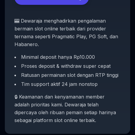
🎰 Dewaraja menghadirkan pengalaman
bermain slot online terbaik dari provider
ternama seperti Pragmatic Play, PG Soft, dan
Habanero.
Minimal deposit hanya Rp10.000
Proses deposit & withdraw super cepat
Ratusan permainan slot dengan RTP tinggi
Tim support aktif 24 jam nonstop
🔒 Keamanan dan kenyamanan member
adalah prioritas kami. Dewaraja telah
dipercaya oleh ribuan pemain setiap harinya
sebagai platform slot online terbaik.