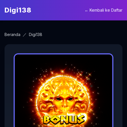
Digi138
← Kembali ke Daftar
Beranda
／
Digi138