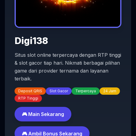
Digi138
Situs slot online terpercaya dengan RTP tinggi
& slot gacor tiap hari. Nikmati berbagai pilihan
game dari provider ternama dan layanan
terbaik.
Deposit QRIS
Slot Gacor
Terpercaya
24 Jam
RTP Tinggi
🎮 Main Sekarang
🎮 Ambil Bonus Sekarang