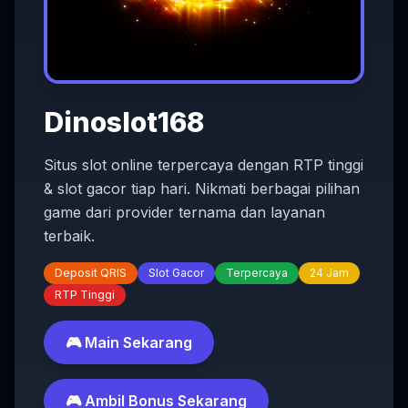
Dinoslot168
Situs slot online terpercaya dengan RTP tinggi
& slot gacor tiap hari. Nikmati berbagai pilihan
game dari provider ternama dan layanan
terbaik.
Deposit QRIS
Slot Gacor
Terpercaya
24 Jam
RTP Tinggi
🎮 Main Sekarang
🎮 Ambil Bonus Sekarang