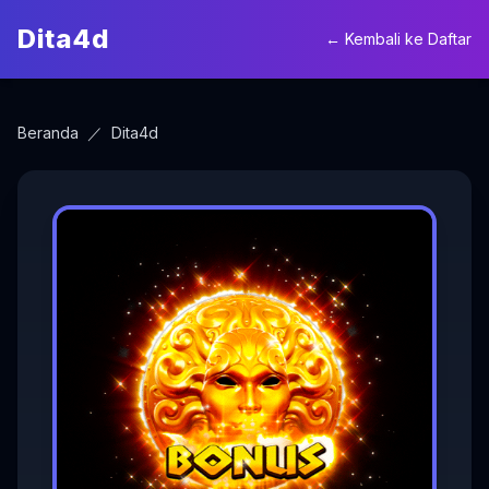
Dita4d
← Kembali ke Daftar
Beranda
／
Dita4d