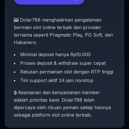
🎰 Dolar788 menghadirkan pengalaman
bermain slot online terbaik dari provider
ternama seperti Pragmatic Play, PG Soft, dan
Habanero.
Minimal deposit hanya Rp10.000
Proses deposit & withdraw super cepat
Ratusan permainan slot dengan RTP tinggi
Tim support aktif 24 jam nonstop
🔒 Keamanan dan kenyamanan member
adalah prioritas kami. Dolar788 telah
dipercaya oleh ribuan pemain setiap harinya
sebagai platform slot online terbaik.