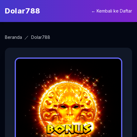
Dolar788
← Kembali ke Daftar
Beranda
／
Dolar788