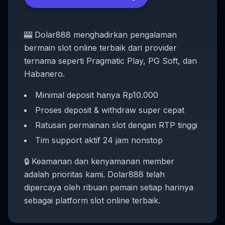
🎰 Dolar888 menghadirkan pengalaman
bermain slot online terbaik dari provider
ternama seperti Pragmatic Play, PG Soft, dan
Habanero.
Minimal deposit hanya Rp10.000
Proses deposit & withdraw super cepat
Ratusan permainan slot dengan RTP tinggi
Tim support aktif 24 jam nonstop
🔒 Keamanan dan kenyamanan member
adalah prioritas kami. Dolar888 telah
dipercaya oleh ribuan pemain setiap harinya
sebagai platform slot online terbaik.