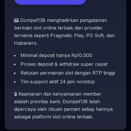
🎰 Dompet138 menghadirkan pengalaman
bermain slot online terbaik dari provider
ternama seperti Pragmatic Play, PG Soft, dan
Habanero.
Minimal deposit hanya Rp10.000
Proses deposit & withdraw super cepat
Ratusan permainan slot dengan RTP tinggi
Tim support aktif 24 jam nonstop
🔒 Keamanan dan kenyamanan member
adalah prioritas kami. Dompet138 telah
dipercaya oleh ribuan pemain setiap harinya
sebagai platform slot online terbaik.