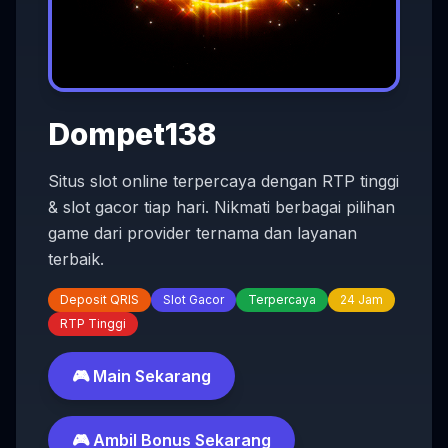
Dompet138
Situs slot online terpercaya dengan RTP tinggi
& slot gacor tiap hari. Nikmati berbagai pilihan
game dari provider ternama dan layanan
terbaik.
Deposit QRIS
Slot Gacor
Terpercaya
24 Jam
RTP Tinggi
🎮 Main Sekarang
🎮 Ambil Bonus Sekarang