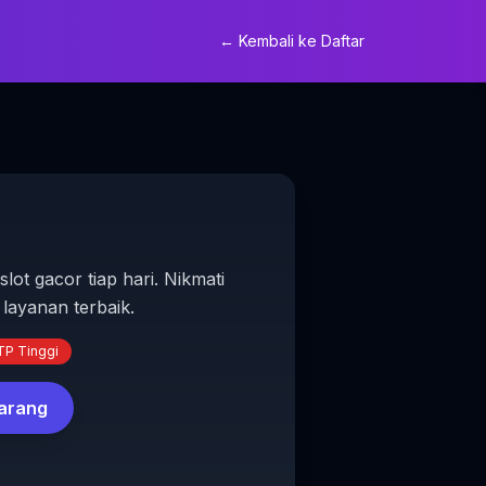
← Kembali ke Daftar
lot gacor tiap hari. Nikmati
 layanan terbaik.
TP Tinggi
karang