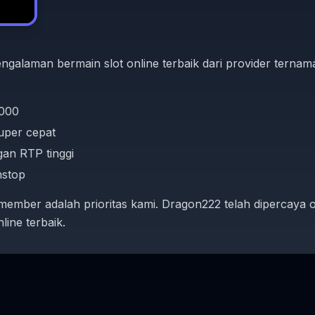
alaman bermain slot online terbaik dari provider ternama
.000
uper cepat
gan RTP tinggi
nstop
mber adalah prioritas kami. Dragon222 telah dipercaya o
line terbaik.