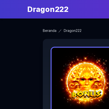
Dragon222
Beranda
／
Dragon222