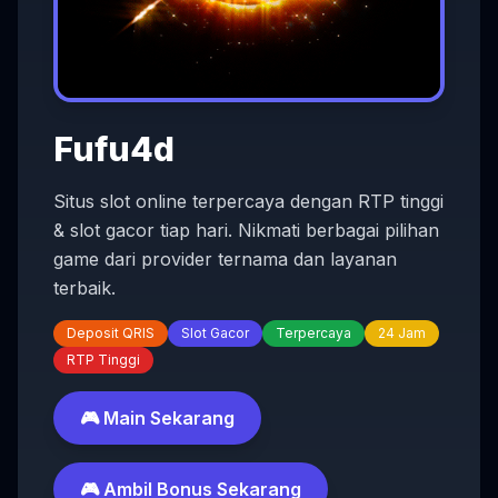
Fufu4d
Situs slot online terpercaya dengan RTP tinggi
& slot gacor tiap hari. Nikmati berbagai pilihan
game dari provider ternama dan layanan
terbaik.
Deposit QRIS
Slot Gacor
Terpercaya
24 Jam
RTP Tinggi
🎮 Main Sekarang
🎮 Ambil Bonus Sekarang