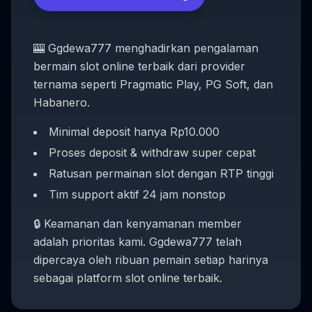
🎰 Ggdewa777 menghadirkan pengalaman
bermain slot online terbaik dari provider
ternama seperti Pragmatic Play, PG Soft, dan
Habanero.
Minimal deposit hanya Rp10.000
Proses deposit & withdraw super cepat
Ratusan permainan slot dengan RTP tinggi
Tim support aktif 24 jam nonstop
🔒 Keamanan dan kenyamanan member
adalah prioritas kami. Ggdewa777 telah
dipercaya oleh ribuan pemain setiap harinya
sebagai platform slot online terbaik.