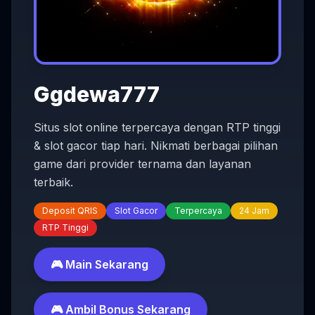
Ggdewa777
Situs slot online terpercaya dengan RTP tinggi
& slot gacor tiap hari. Nikmati berbagai pilihan
game dari provider ternama dan layanan
terbaik.
Deposit QRIS
Slot Gacor
Terpercaya
24 Jam
RTP Tinggi
🎮 Main Sekarang
🎮 Ambil Bonus Sekarang