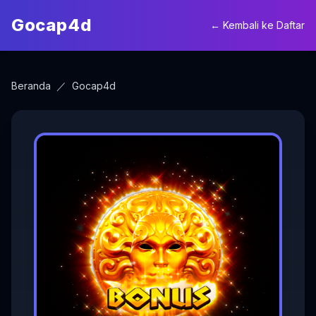
Gocap4d
← Kembali ke Daftar
Beranda
／
Gocap4d