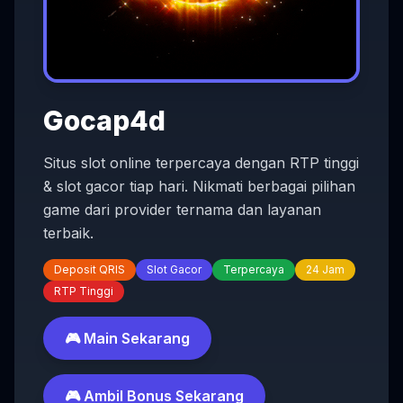
Gocap4d
Situs slot online terpercaya dengan RTP tinggi
& slot gacor tiap hari. Nikmati berbagai pilihan
game dari provider ternama dan layanan
terbaik.
Deposit QRIS
Slot Gacor
Terpercaya
24 Jam
RTP Tinggi
🎮 Main Sekarang
🎮 Ambil Bonus Sekarang