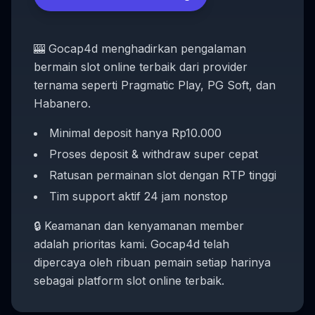
🎰 Gocap4d menghadirkan pengalaman
bermain slot online terbaik dari provider
ternama seperti Pragmatic Play, PG Soft, dan
Habanero.
Minimal deposit hanya Rp10.000
Proses deposit & withdraw super cepat
Ratusan permainan slot dengan RTP tinggi
Tim support aktif 24 jam nonstop
🔒 Keamanan dan kenyamanan member
adalah prioritas kami. Gocap4d telah
dipercaya oleh ribuan pemain setiap harinya
sebagai platform slot online terbaik.