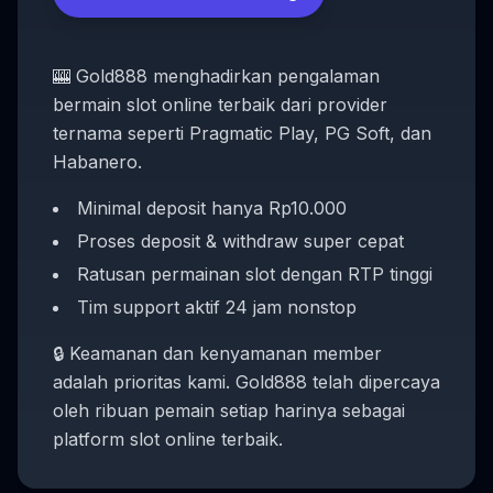
🎰 Gold888 menghadirkan pengalaman
bermain slot online terbaik dari provider
ternama seperti Pragmatic Play, PG Soft, dan
Habanero.
Minimal deposit hanya Rp10.000
Proses deposit & withdraw super cepat
Ratusan permainan slot dengan RTP tinggi
Tim support aktif 24 jam nonstop
🔒 Keamanan dan kenyamanan member
adalah prioritas kami. Gold888 telah dipercaya
oleh ribuan pemain setiap harinya sebagai
platform slot online terbaik.