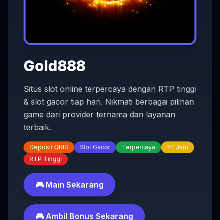
Gold888
Situs slot online terpercaya dengan RTP tinggi
& slot gacor tiap hari. Nikmati berbagai pilihan
game dari provider ternama dan layanan
terbaik.
Deposit QRIS
Slot Gacor
Terpercaya
24 Jam
RTP Tinggi
🎮 Main Sekarang
🎮 Ambil Bonus Sekarang