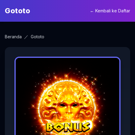
Gototo
← Kembali ke Daftar
Beranda
／
Gototo