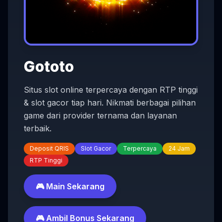
Gototo
Situs slot online terpercaya dengan RTP tinggi
& slot gacor tiap hari. Nikmati berbagai pilihan
game dari provider ternama dan layanan
terbaik.
Deposit QRIS
Slot Gacor
Terpercaya
24 Jam
RTP Tinggi
🎮 Main Sekarang
🎮 Ambil Bonus Sekarang