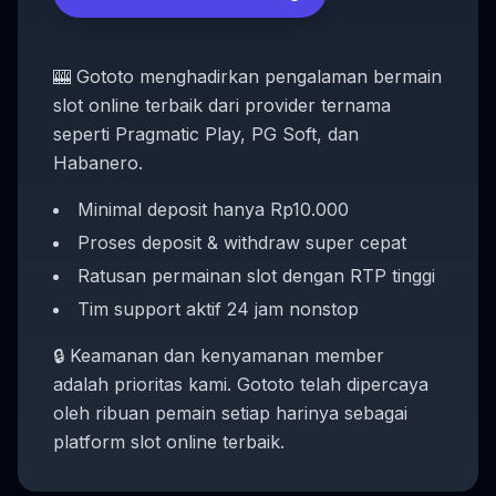
🎰 Gototo menghadirkan pengalaman bermain
slot online terbaik dari provider ternama
seperti Pragmatic Play, PG Soft, dan
Habanero.
Minimal deposit hanya Rp10.000
Proses deposit & withdraw super cepat
Ratusan permainan slot dengan RTP tinggi
Tim support aktif 24 jam nonstop
🔒 Keamanan dan kenyamanan member
adalah prioritas kami. Gototo telah dipercaya
oleh ribuan pemain setiap harinya sebagai
platform slot online terbaik.