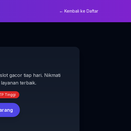
← Kembali ke Daftar
lot gacor tiap hari. Nikmati
 layanan terbaik.
TP Tinggi
karang