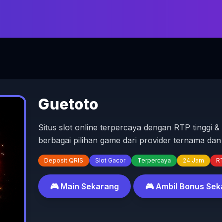
Guetoto
Situs slot online terpercaya dengan RTP tinggi & s
berbagai pilihan game dari provider ternama dan
Deposit QRIS
Slot Gacor
Terpercaya
24 Jam
R
🎮 Main Sekarang
🎮 Ambil Bonus Se