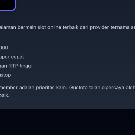
aman bermain slot online terbaik dari provider ternama se
.000
uper cepat
gan RTP tinggi
nstop
mber adalah prioritas kami. Guetoto telah dipercaya oleh
baik.