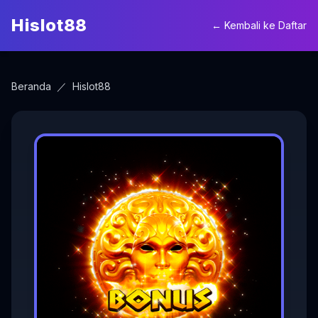
Hislot88
← Kembali ke Daftar
Beranda
／
Hislot88