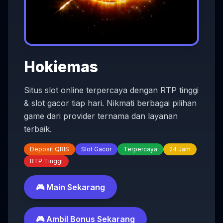
Hokiemas
Situs slot online terpercaya dengan RTP tinggi
& slot gacor tiap hari. Nikmati berbagai pilihan
game dari provider ternama dan layanan
terbaik.
Deposit QRIS
Slot Gacor
Terpercaya
24 Jam
RTP Tinggi
🎮 Main Sekarang
🎮 Ambil Bonus Sekarang