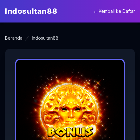
Indosultan88
← Kembali ke Daftar
Beranda
／
Indosultan88